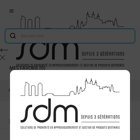

MES FAVORIS
(
0
)
Connexion
MENU