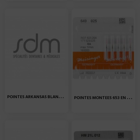
P
OINTES ARKANSAS BLANCHE...
P
OINTES MONTEES 653 EN PM X...