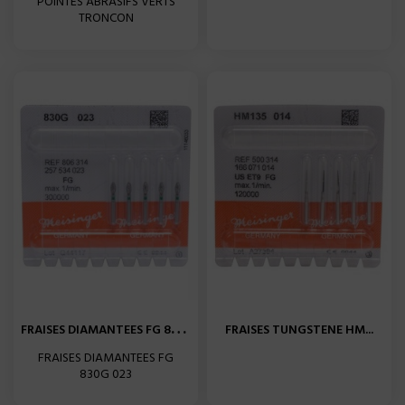
POINTES ABRASIFS VERTS
TRONCON
F
RAISES DIAMANTEES FG 830G...
FRAISES TUNGSTENE HM...
FRAISES DIAMANTEES FG
830G 023