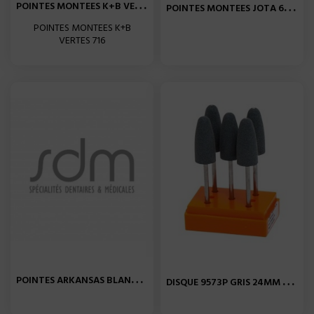
P
OINTES MONTEES K+B VERTES...
P
OINTES MONTEES JOTA 649F...
POINTES MONTEES K+B
VERTES 716
P
OINTES ARKANSAS BLANCHE...
D
ISQUE 9573P GRIS 24MM X5...