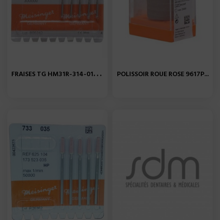
F
RAISES TG HM31R-314-012 X...
POLISSOIR ROUE ROSE 9617P...