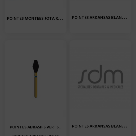
P
OINTES ARKANSAS BLANCHE...
P
OINTES MONTEES JOTA ROSE...
P
OINTES ARKANSAS BLANCHE...
POINTES ABRASIFS VERTS...