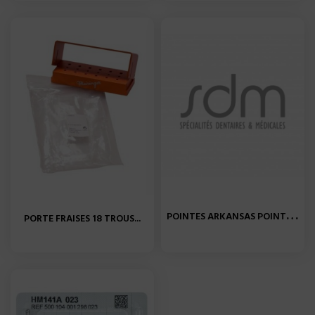
P
OINTES ARKANSAS POINTUE...
PORTE FRAISES 18 TROUS...