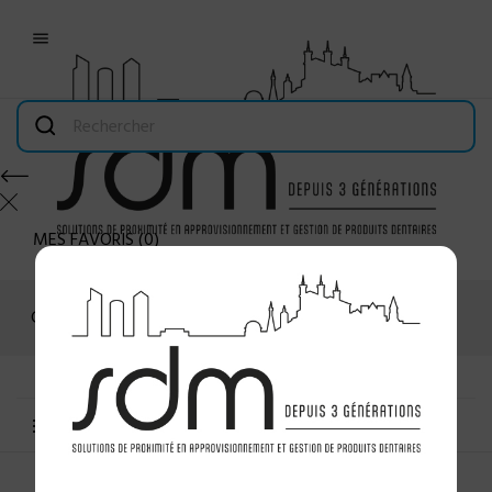

MES FAVORIS
(
0
)
Connexion
MENU