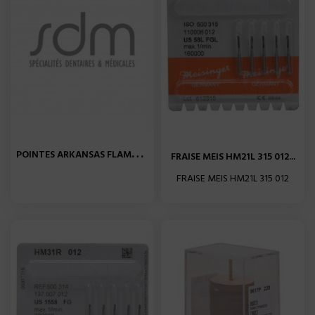
P
OINTES ARKANSAS FLAMME...
FRAISE MEIS HM21L 315 012...
FRAISE MEIS HM21L 315 012