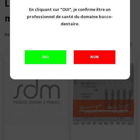
Liste des produits de la
En cliquant sur "OUI", je confirme être un
marque Meisinger
professionnel de santé du domaine bucco-
dentaire.
Reference, A to Z

Affichage 1-19 of 19 article(s)
OUI
NON