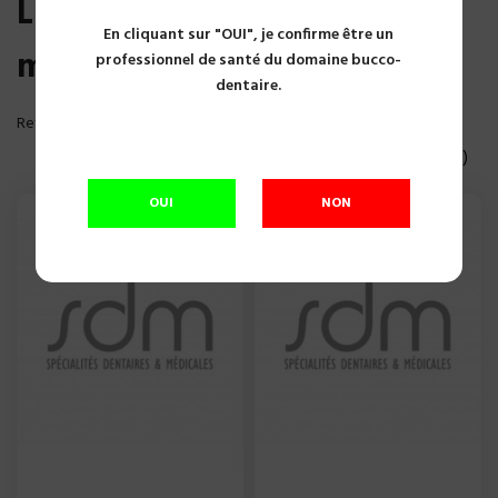
Liste des produits de la
En cliquant sur "OUI", je confirme être un
marque Sterlab
professionnel de santé du domaine bucco-
dentaire.
Reference, A to Z

Affichage 1-2 of 2 article(s)
OUI
NON