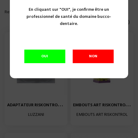
En cliquant sur "OUI", je confirme être un
PLUS DE FILTRE
Reference, A to Z

professionnel de santé du domaine bucco-
Affichage 1-20 of 46 article(s)
dentaire.
OUI
NON
A
DAPTATEUR RISKONTROL INOX...
E
MBOUTS ART RISKONTROL ANIS...
LUZZANI
EMBOUTS ART RISKONTROL