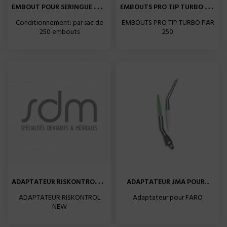
E
MBOUT POUR SERINGUE AIR...
E
MBOUTS PRO TIP TURBO X250...
Conditionnement: par sac de
EMBOUTS PRO TIP TURBO PAR
250 embouts
250
A
DAPTATEUR RISKONTROL NEW...
ADAPTATEUR JMA POUR...
ADAPTATEUR RISKONTROL
Adaptateur pour FARO
NEW