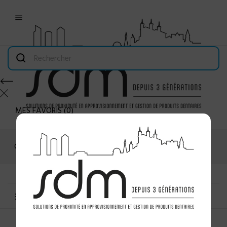

MES FAVORIS
(
0
)
Connexion
MENU