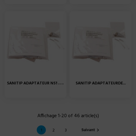
S
ANITIP ADAPTATEUR NS1 POUR...
SANITIP ADAPTATEURDE...
Affichage 1-20 of 46 article(s)
Suivant
1
2
3
