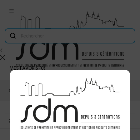

MES FAVORIS
(
0
)
Connexion
MENU