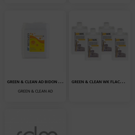
G
REEN & CLEAN AD BIDON 1X5L...
G
REEN & CLEAN WK FLACON...
GREEN & CLEAN AD