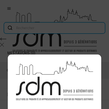

MES FAVORIS
(
0
)
Connexion
MENU