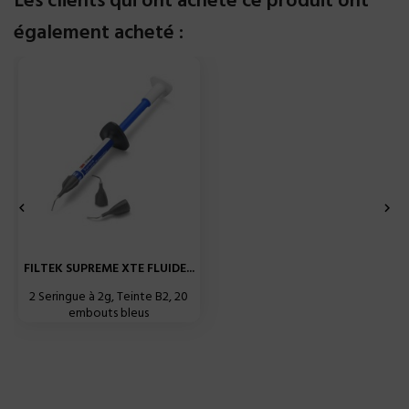
Les clients qui ont acheté ce produit ont
également acheté :


FILTEK SUPREME XTE FLUIDE...
2 Seringue à 2g, Teinte B2, 20
embouts bleus