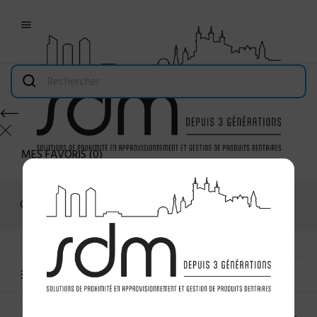

MES FAVORIS
(
0
)
Connexion
MENU