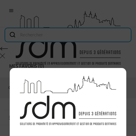

MES FAVORIS
(
0
)
Connexion
MENU