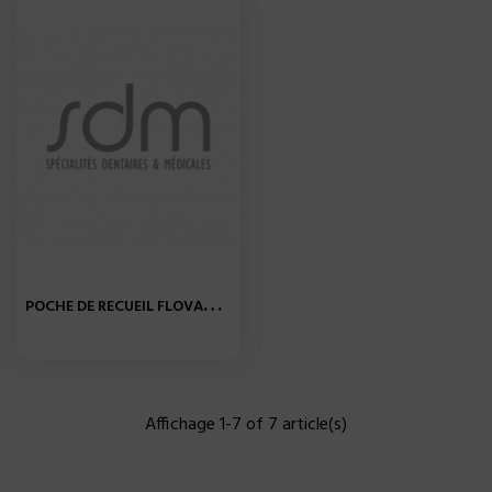
P
OCHE DE RECUEIL FLOVAC 2L...
Affichage 1-7 of 7 article(s)