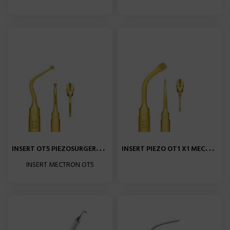
I
NSERT OT5 PIEZOSURGERY X1...
I
NSERT PIEZO OT1 X1 MECTRON...
INSERT MECTRON OT5