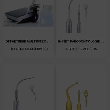
D
ETARTREUR MULTIPIEZO TOUCH...
I
NSERT PARODONTOLOGIE P10...
DETARTREUR MULTIPIEZO
INSERT P10 MECTRON