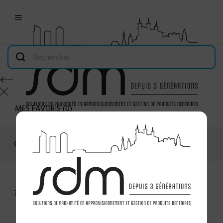

MES FAVORIS
(
0
)
Connexion
MENU