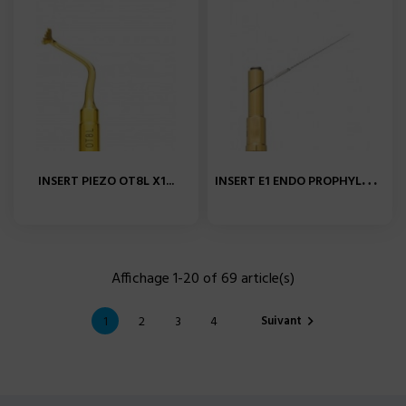
I
NSERT E1 ENDO PROPHYLAXIE...
INSERT PIEZO OT8L X1...
Affichage 1-20 of 69 article(s)
Suivant
1
2
3
4
