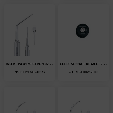
I
NSERT P4 X1 MECTRON 02970004
C
LE DE SERRAGE K8 MECTRON...
INSERT P4 MECTRON
CLÉ DE SERRAGE K8