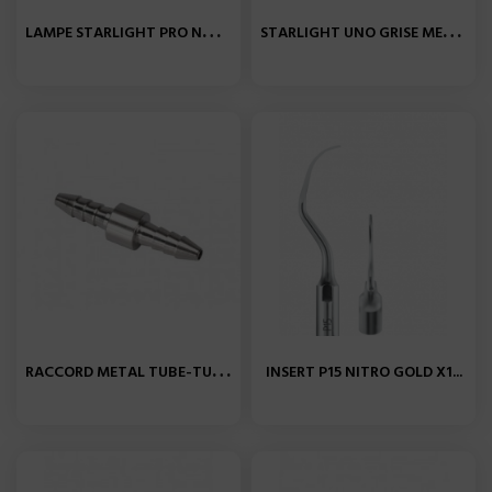
L
AMPE STARLIGHT PRO NOIR...
S
TARLIGHT UNO GRISE MECTRON...
R
ACCORD METAL TUBE-TUBE...
INSERT P15 NITRO GOLD X1...