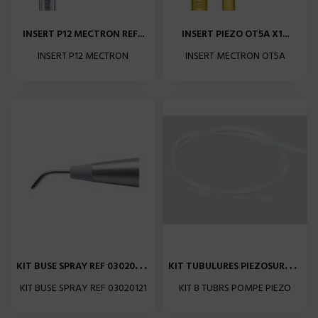
INSERT P12 MECTRON REF...
INSERT PIEZO OT5A X1...
INSERT P12 MECTRON
INSERT MECTRON OT5A
K
IT BUSE SPRAY REF 03020121...
K
IT TUBULURES PIEZOSURGERY...
KIT BUSE SPRAY REF 03020121
KIT 8 TUBRS POMPE PIEZO