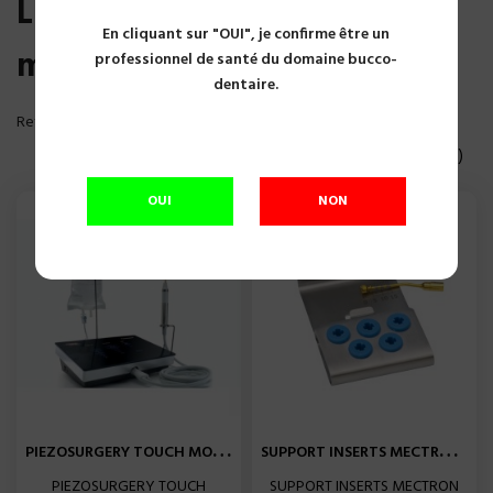
Liste des produits de la
En cliquant sur "OUI", je confirme être un
marque Mectron
professionnel de santé du domaine bucco-
dentaire.
Reference, A to Z

Affichage 1-20 of 69 article(s)
OUI
NON
P
IEZOSURGERY TOUCH MOTEUR...
S
UPPORT INSERTS MECTRON REF...
PIEZOSURGERY TOUCH
SUPPORT INSERTS MECTRON