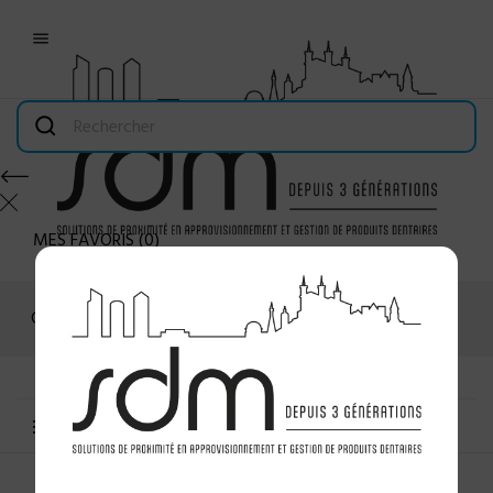

MES FAVORIS
(
0
)
Connexion
MENU