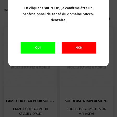
En cliquant sur "OUI", je confirme être un
PLUS DE FILTRE
Reference, A to Z

professionnel de santé du domaine bucco-
Affichage 1-15 of 15 article(s)
dentaire.
OUI
NON
L
AME COUTEAU POUR SOUDEUSE...
SOUDEUSE A IMPLULSION...
LAME COUTEAU POUR
SOUDEUSE A IMPLULSION
SECURY SOUD.
MELASEAL