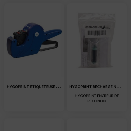
H
YGOPRINT ETIQUETEUSE +2...
H
YGOPRINT RECHARGE NOIRE...
HYGOPRINT ENCREUR DE
RECH.NOIR