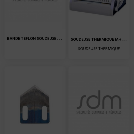
B
ANDE TEFLON SOUDEUSE EURONDA
S
OUDEUSE THERMIQUE MHC 522
SOUDEUSE THERMIQUE