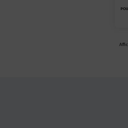
POU
Affi