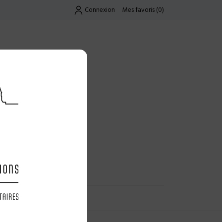
Connexion
Mes favoris
(
0
)
Exclusif
UES
LES OFFRES