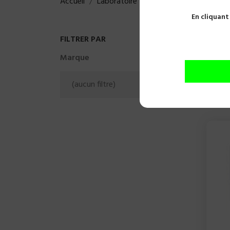
Accueil
Laboratoire
Finition et polissage
En cliquant
Fin
FILTRER PAR
Marque
Il y a 2
(aucun filtre)
