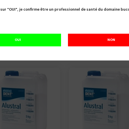
 sur "OUI", je confirme être un professionnel de santé du domaine buc
ition et polissage
OUI
NON
8 produits.