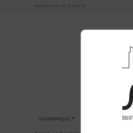
Appelez-nous :
04 72 26 55 55
OMNIPRATIQUE
CHIRURGIE
INST