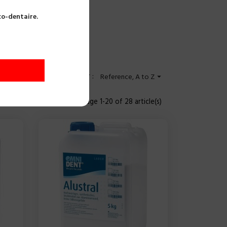
co-dentaire.
Trier par :
Reference, A to Z

Affichage 1-20 of 28 article(s)