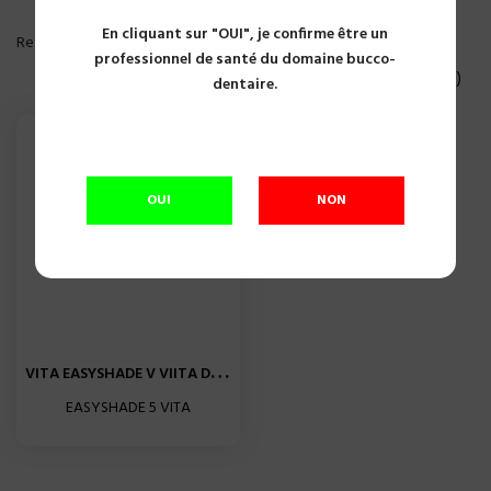
En cliquant sur "OUI", je confirme être un
PLUS DE FILTRE
Reference, A to Z

professionnel de santé du domaine bucco-
Affichage 1-1 of 1 article(s)
dentaire.
OUI
NON
V
ITA EASYSHADE V VIITA DEASY5
EASYSHADE 5 VITA