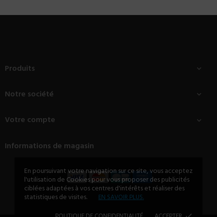
Produits

Notre société

Votre compte

Informations de magasin
En poursuivant votre navigation sur ce site, vous acceptez
l'utilisation de Cookies pour vous proposer des publicités
ciblées adaptées à vos centres d'intérêts et réaliser des
statistiques de visites.
EN SAVOIR PLUS.
POLITIQUE DE CONFIDENTIALITÉ
ACCEPTER
done