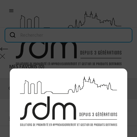

MES FAVORIS
(
0
)
Connexion
MENU