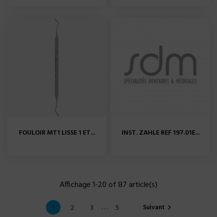
FOULOIR MT1 LISSE 1 ET...
INST. ZAHLE REF 197.01E...
Affichage 1-20 of 87 article(s)
…
Suivant
1
2
3
5
