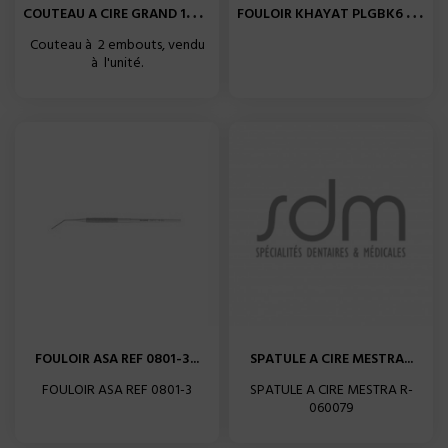
C
OUTEAU A CIRE GRAND 17CM F10
F
OULOIR KHAYAT PLGBK6 HU...
Couteau à 2 embouts, vendu
à l'unité.
FOULOIR ASA REF 0801-3...
SPATULE A CIRE MESTRA...
FOULOIR ASA REF 0801-3
SPATULE A CIRE MESTRA R-
060079