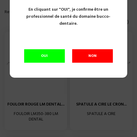
En cliquant sur "OUI", je confirme être un
PLUS DE FILTRE
Reference, A to Z

professionnel de santé du domaine bucco-
Affichage 1-20 of 87 article(s)
dentaire.
OUI
NON
FOULOIR ROUGE LM DENTAL...
SPATULE A CIRE LE CRON...
FOULOIR LM350-380 LM
SPATULE A CIRE
DENTAL