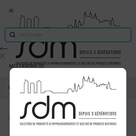

MES FAVORIS
(
0
)
Connexion
MENU