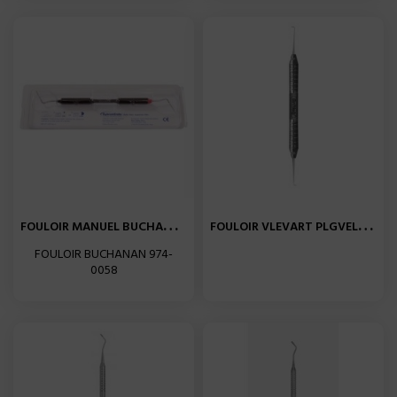
F
OULOIR MANUEL BUCHANAN N°1...
F
OULOIR VLEVART PLGVEL56 HU...
FOULOIR BUCHANAN 974-
0058