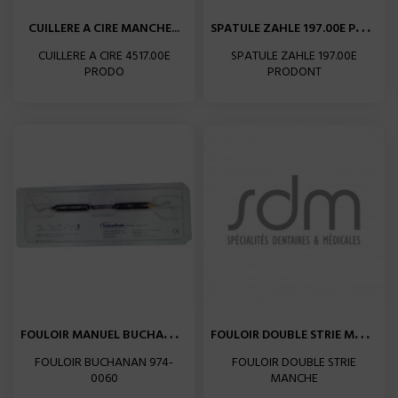
S
PATULE ZAHLE 197.00E PRODONT
CUILLERE A CIRE MANCHE...
CUILLERE A CIRE 4517.00E
SPATULE ZAHLE 197.00E
PRODO
PRODONT
F
OULOIR MANUEL BUCHANAN N°0...
F
OULOIR DOUBLE STRIE MANCHE...
FOULOIR BUCHANAN 974-
FOULOIR DOUBLE STRIE
0060
MANCHE