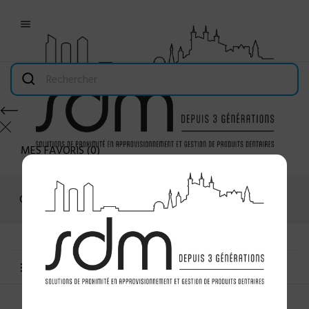

MES FAVORIS
(
0
)
Connexion
MENU