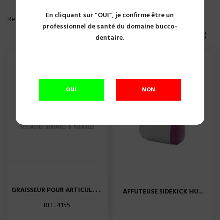
En cliquant sur "OUI", je confirme être un
PLUS DE FILTRE
Reference, A to Z

professionnel de santé du domaine bucco-
Affichage 1-5 of 5 article(s)
dentaire.
OUI
NON
G
RAISSEUR POUR ARTICULATION...
AFFUTEUSE SIDEKICK HU...
REF. 4155.