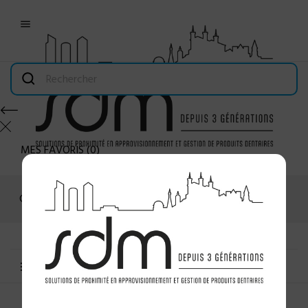

MES FAVORIS
(
0
)
Connexion
MENU