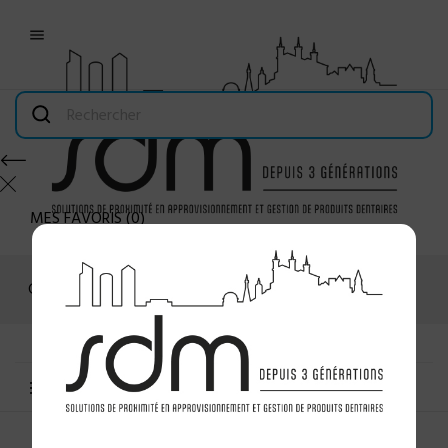

MES FAVORIS
(
0
)
Connexion
MENU