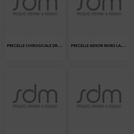
P
RECELLE CHIRUGICALE DROIT...
P
RECELLE ADSON MORS LARGE...