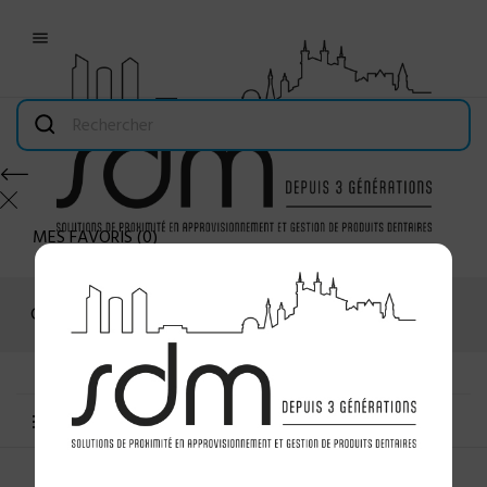

MES FAVORIS
(
0
)
Connexion
MENU