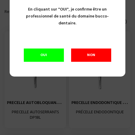
En cliquant sur "OUI", je confirme être un
PLUS DE FILTRE
Reference, A to Z

professionnel de santé du domaine bucco-
Affichage 1-20 of 39 article(s)
dentaire.
OUI
NON
P
RECELLE AUTOBLOQUANTE...
P
RECELLE ENDODONTIQUE EPL1...
PRECELLE AUTOSERRANTS
PRÉCELLE ENDODONTIQUE
DP18L