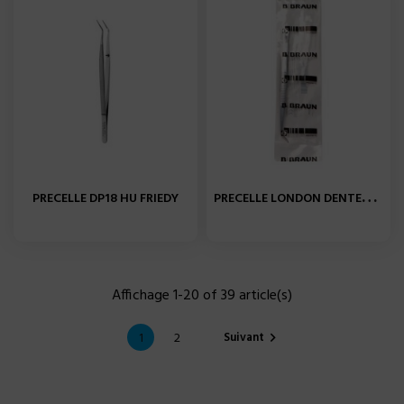
P
RECELLE LONDON DENTELEE...
PRECELLE DP18 HU FRIEDY
Affichage 1-20 of 39 article(s)
Suivant
1
2
