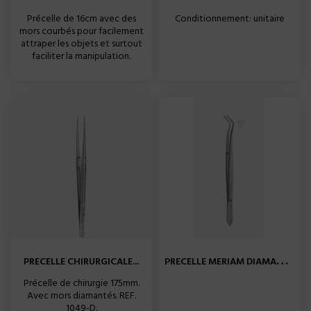
Précelle de 16cm avec des
Conditionnement: unitaire
mors courbés pour facilement
attraper les objets et surtout
faciliter la manipulation.
P
RECELLE MERIAM DIAMANTE...
PRECELLE CHIRURGICALE...
Précelle de chirurgie 175mm.
Avec mors diamantés. REF.
1049-D.