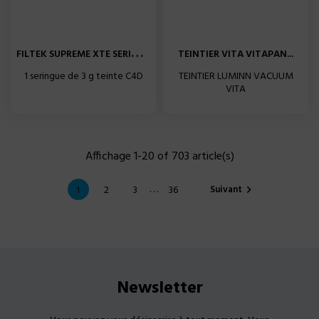
F
ILTEK SUPREME XTE SERINGUE...
TEINTIER VITA VITAPAN...
1 seringue de 3 g teinte C4D
TEINTIER LUMINN VACUUM
VITA
Affichage 1-20 of 703 article(s)
…
Suivant
1
2
3
36

Newsletter