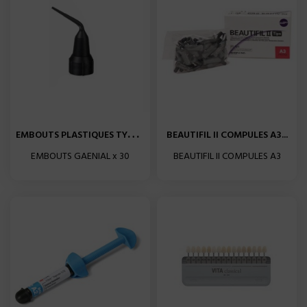
E
MBOUTS PLASTIQUES TYPE III...
BEAUTIFIL II COMPULES A3...
EMBOUTS GAENIAL x 30
BEAUTIFIL II COMPULES A3