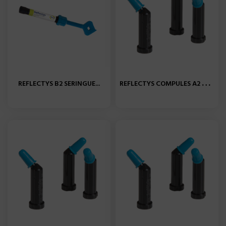
R
EFLECTYS COMPULES A2 X20...
REFLECTYS B2 SERINGUE...