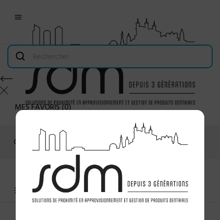

MES FAVORIS
(
0
)
Connexion
MENU