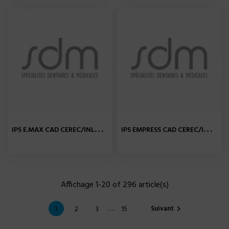
I
PS E.MAX CAD CEREC/INLAB...
I
PS EMPRESS CAD CEREC/INLAB...
Affichage 1-20 of 296 article(s)
…
Suivant
1
2
3
15
