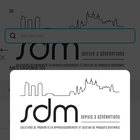

MES FAVORIS
(
0
)
Connexion
MENU