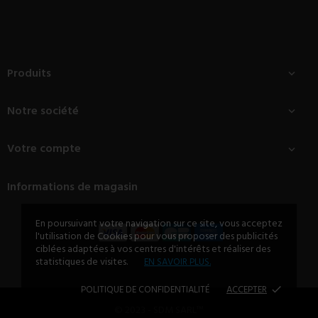
Produits

Notre société

Votre compte

Informations de magasin
En poursuivant votre navigation sur ce site, vous acceptez
l'utilisation de Cookies pour vous proposer des publicités
ciblées adaptées à vos centres d'intérêts et réaliser des
statistiques de visites.
EN SAVOIR PLUS.
POLITIQUE DE CONFIDENTIALITÉ
ACCEPTER
done
© 2023 - SDM SARL™