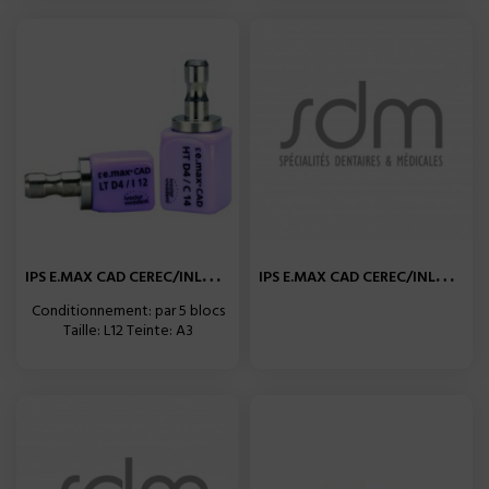
I
PS E.MAX CAD CEREC/INLAB...
I
PS E.MAX CAD CEREC/INLAB...
Conditionnement: par 5 blocs
Taille: L12 Teinte: A3