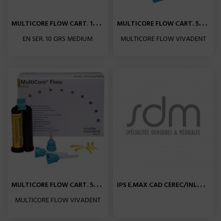
M
ULTICORE FLOW CART. 10 G...
M
ULTICORE FLOW CART. 50 G...
EN SER. 10 GRS MEDIUM
MULTICORE FLOW VIVADENT
M
ULTICORE FLOW CART. 50 G...
I
PS E.MAX CAD CEREC/INLAB...
MULTICORE FLOW VIVADENT