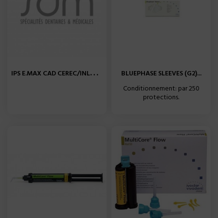
I
PS E.MAX CAD CEREC/INLAB...
BLUEPHASE SLEEVES (G2)...
Conditionnement: par 250
protections.