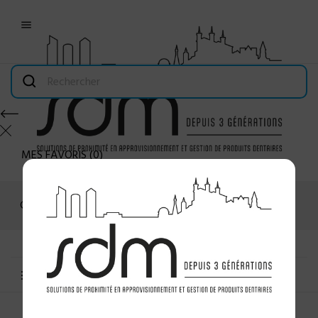

MES FAVORIS
(
0
)
Connexion
MENU