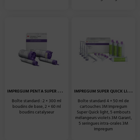
I
MPREGUM PENTA SUPER QUICK...
I
MPREGUM SUPER QUICK LIGHT...
Boîte standard : 2 × 300 ml
Boîte standard 4 × 50 ml de
boudins de base, 2 × 60 ml
cartouches 3M Impregum
boudins catalyseur
Super Quick light, 5 embouts
mélangeurs violets 3M Garant,
5 seringues intra-orales 3M
Impregum