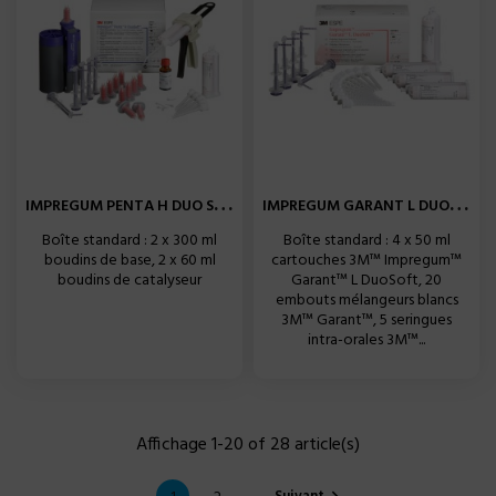
I
MPREGUM PENTA H DUO SOFT...
I
MPREGUM GARANT L DUOSOFT...
Boîte standard : 2 x 300 ml
Boîte standard : 4 x 50 ml
boudins de base, 2 x 60 ml
cartouches 3M™ Impregum™
boudins de catalyseur
Garant™ L DuoSoft, 20
embouts mélangeurs blancs
3M™ Garant™, 5 seringues
intra-orales 3M™...
Affichage 1-20 of 28 article(s)