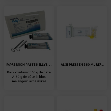
I
MPRESSION PASTE KELLYS ZOE...
ALGI PRESS EN 380 ML REF...
Pack contenant 60 g de pâte
A, 50 g de pâte B, bloc
mélangeur, accessoires