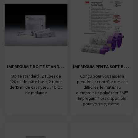
I
MPREGUM F BOITE STANDARD...
I
MPREGUM PENTA SOFT BOITE...
Boîte standard : 2 tubes de
Conçu pour vous aider à
120 ml de pâte base, 2 tubes
prendre le contrôle des cas
de 15 ml de catalyseur, 1 bloc
difficiles, le matériau
de mélange
d'empreinte polyéther 3M™
Impregum™ est disponible
pour votre système...