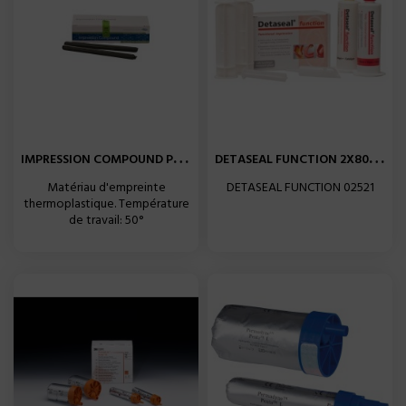
I
MPRESSION COMPOUND PATE...
D
ETASEAL FUNCTION 2X80ML...
Matériau d'empreinte
DETASEAL FUNCTION 02521
thermoplastique. Température
de travail: 50°