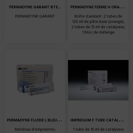
P
ERMADYNE FERME H ORANGE EN...
PERMADYNE GARANT BTE...
PERMADYNE GARANT
Boîte standard : 2 tubes de
120 ml de pâte base (orange),
2 tubes de 15 ml de catalyseur,
1 bloc de mélange
P
ERMADYNE FLUIDE L BLEU EN...
I
MPREGUM F TUBE CATALYSEUR...
Matériau d'empreintes
1 tube de 15 ml de catalyseur