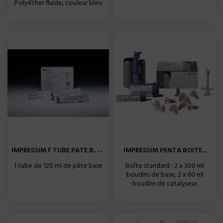
Polyéther fluide, couleur bleu
I
MPREGUM F TUBE PATE BASE...
IMPREGUM PENTA BOITE...
1 tube de 120 ml de pâte base
Boîte standard : 2 x 300 ml
boudins de base, 2 x 60 ml
boudins de catalyseur