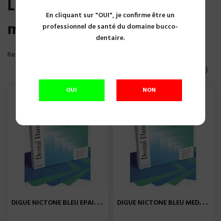
Liste des produits de la
En cliquant sur "OUI", je confirme être un
marque Nic Tone
professionnel de santé du domaine bucco-
dentaire.
Reference, A to Z

Affichage 1-3 of 3 article(s)
OUI
NON
D
IGUE NICTONE BLEU EPAISSE...
D
IGUE NICTONE BLEU MEDIUM...