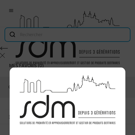

MES FAVORIS
(
0
)
Connexion
MENU