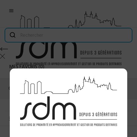

MES FAVORIS
(
0
)
Connexion
MENU