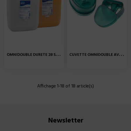
O
MNIDOUBLE DURETE 28 SHORE...
C
UVETTE OMNIDOUBLE AVEC...
Affichage 1-18 of 18 article(s)
Newsletter