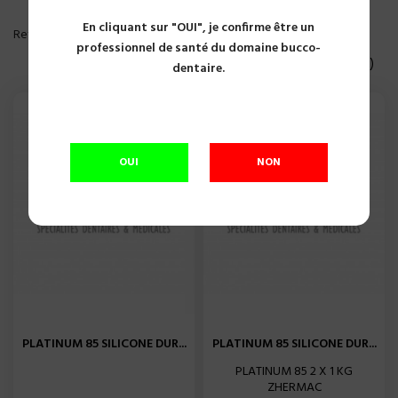
En cliquant sur "OUI", je confirme être un
PLUS DE FILTRE
Reference, A to Z

professionnel de santé du domaine bucco-
Affichage 1-18 of 18 article(s)
dentaire.
OUI
NON
PLATINUM 85 SILICONE DUR...
PLATINUM 85 SILICONE DUR...
PLATINUM 85 2 X 1 KG
ZHERMAC