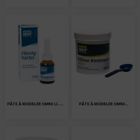
P
ÂTE À MODELER OMNI LIQUIDE...
PÂTE À MODELER OMNI...