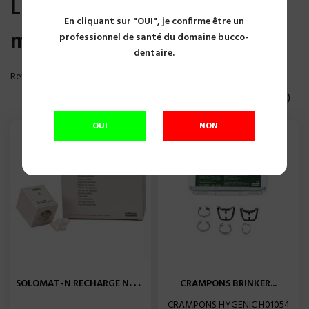
Liste des produits de la
En cliquant sur "OUI", je confirme être un
marque Coltene
professionnel de santé du domaine bucco-
dentaire.
Reference, A to Z

Affichage 1-20 of 328 article(s)
OUI
NON
S
OLOMAT-N RECHARGE N° 2...
CRAMPONS BRINKER...
CRAMPONS HYGENIC H01054