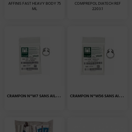
AFFINIS FAST HEAVY BODY 75
COMPREPOL DIATECH REF
ML
2203.1
C
RAMPON N°W7 SANS AILETTE...
C
RAMPON N°W56 SANS AILETTE...