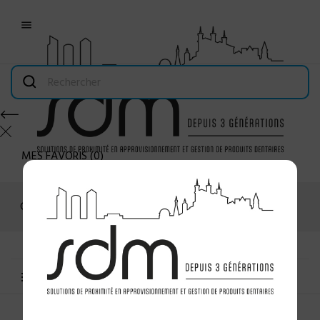

MES FAVORIS
(
0
)
Connexion
MENU