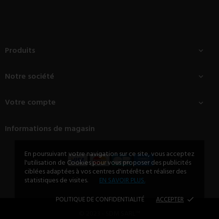
Produits

Notre société

Votre compte

Informations de magasin
En poursuivant votre navigation sur ce site, vous acceptez
l'utilisation de Cookies pour vous proposer des publicités
ciblées adaptées à vos centres d'intérêts et réaliser des
statistiques de visites.
EN SAVOIR PLUS.
POLITIQUE DE CONFIDENTIALITÉ
ACCEPTER
done
© 2023 - SDM SARL™