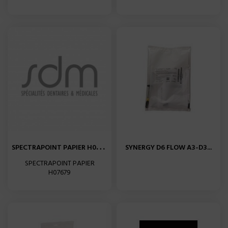
S
PECTRAPOINT PAPIER H07679...
SYNERGY D6 FLOW A3-D3...
SPECTRAPOINT PAPIER
H07679