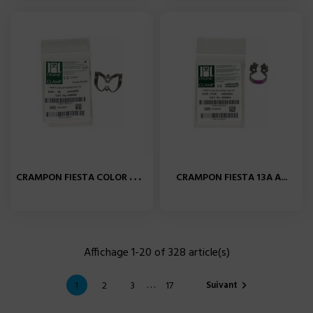
C
RAMPON FIESTA COLOR N° 9 A...
CRAMPON FIESTA 13A A...
Affichage 1-20 of 328 article(s)
…
Suivant
1
2
3
17
