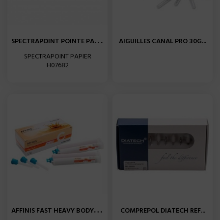
S
PECTRAPOINT POINTE PAPIER...
AIGUILLES CANAL PRO 30G...
SPECTRAPOINT PAPIER
H07682
A
FFINIS FAST HEAVY BODY 75...
COMPREPOL DIATECH REF...