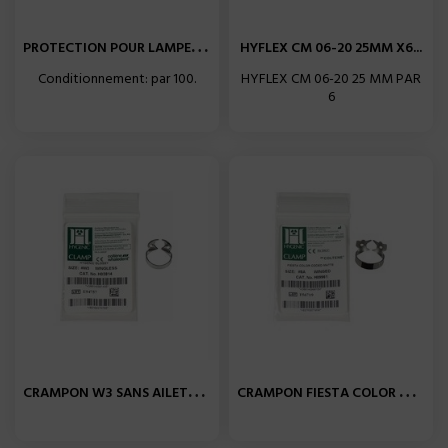
P
ROTECTION POUR LAMPE SPEC3...
HYFLEX CM 06-20 25MM X6...
Conditionnement: par 100.
HYFLEX CM 06-20 25 MM PAR
6
C
RAMPON W3 SANS AILETTE...
C
RAMPON FIESTA COLOR N° 8A...