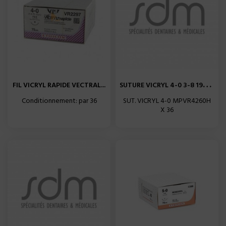
S
UTURE VICRYL 4-0 3-8 19MM...
FIL VICRYL RAPIDE VECTRAL...
Conditionnement: par 36
SUT. VICRYL 4-0 MPVR4260H
X 36