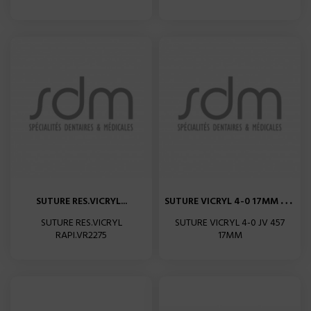
S
UTURE VICRYL 4-0 17MM 1-2...
SUTURE RES.VICRYL...
SUTURE RES.VICRYL
SUTURE VICRYL 4-0 JV 457
RAPI.VR2275
17MM