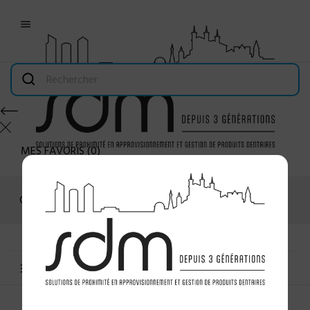

MES FAVORIS
(
0
)
Connexion
MENU