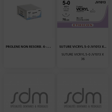
P
ROLENE NON RESORB. 4-0 X...
SUTURE VICRYL 5-0 JV1013 X...
SUTURE VICRYL 5-0 JV1013 X
36