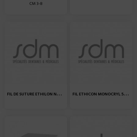
CM 3-8
F
IL DE SUTURE ETHILON NOIR...
F
IL ETHICON MONOCRYL 5-0...