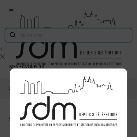

MES FAVORIS
(
0
)
Connexion
MENU