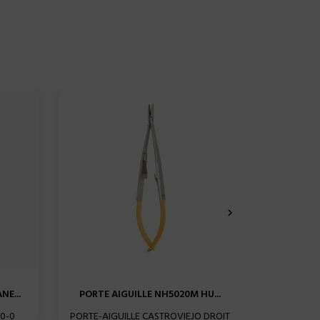

NE...
PORTE AIGUILLE NH5020M HU...
PORTE A
10-0
PORTE-AIGUILLE CASTROVIEJO DROIT
PORTE AI