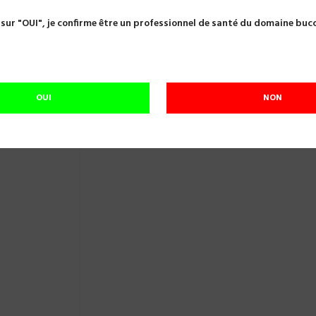
PORTE AIGUILLE CASTROVIEJO COURBE 140MM MEDESY 1922/B
 sur "OUI", je confirme être un professionnel de santé du domaine buc
PORTE AIGUILLE CASTROVIEJO COURBE 
Référence:
C10041
COURBE 1922B MEDESY
OUI
NON
En cours de réapprovisionnement