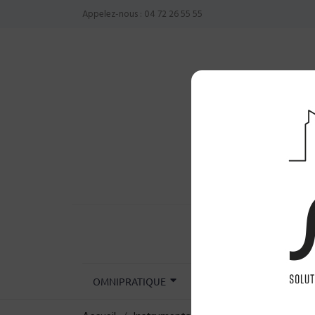
Appelez-nous :
04 72 26 55 55
OMNIPRATIQUE
CHIRURGIE
INST