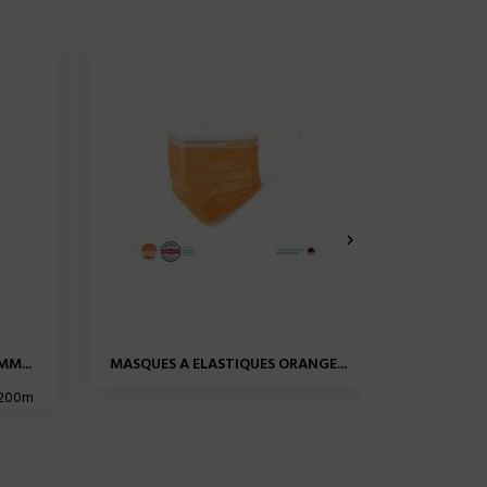

MM...
MASQUES A ELASTIQUES ORANGE...
CÉRAM. 
x200m