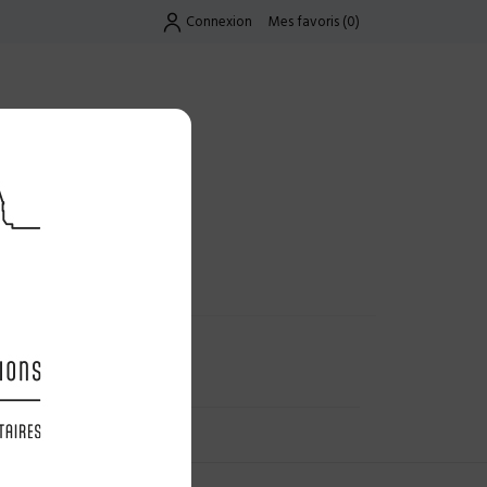
Connexion
Mes favoris
(
0
)
Exclusif
UES
LES OFFRES