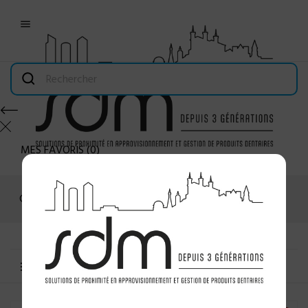

MES FAVORIS
(
0
)
Connexion
MENU