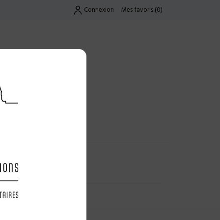
Connexion
Mes favoris
(
0
)
Exclusif
UES
LES OFFRES