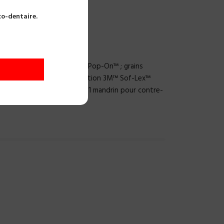
UES 3M 1980
co-dentaire.
240 DISQUES 3M 1980
de polissage 3M™ Sof-Lex™ Pop-On™ ; grains
Ø 9,5 mm, 120 disques de finition 3M™ Sof-Lex™
s, 30 de chaque ; Ø 12,7 mm, 1 mandrin pour contre-