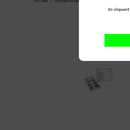
Accueil
Omnipratique
Fraises et polissoirs
En cliquant