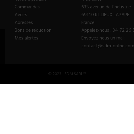
Commandes
635 avenue de l'industrie
Avoirs
69140 RILLIEUX LAPAPE
Adresses
France
Bons de réduction
Appelez-nous :
04 72 26 
Mes alertes
Envoyez nous un mail:
contact@sdm-online.co
© 2023 - SDM SARL™