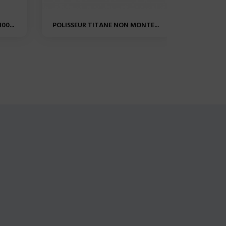
00...
POLISSEUR TITANE NON MONTE...
ALPHA