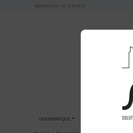
Appelez-nous :
04 72 26 55 55
OMNIPRATIQUE
CHIRURGIE
INST