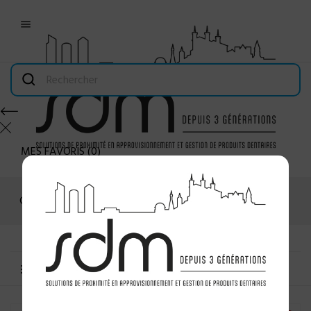

MES FAVORIS
(
0
)
Connexion
MENU