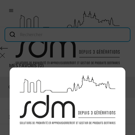

MES FAVORIS
(
0
)
Connexion
MENU