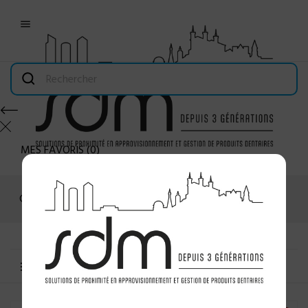

MES FAVORIS
(
0
)
Connexion
MENU