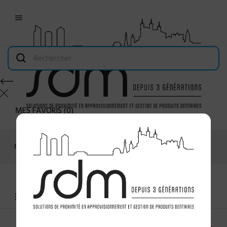

MES FAVORIS
(
0
)
Connexion
MENU