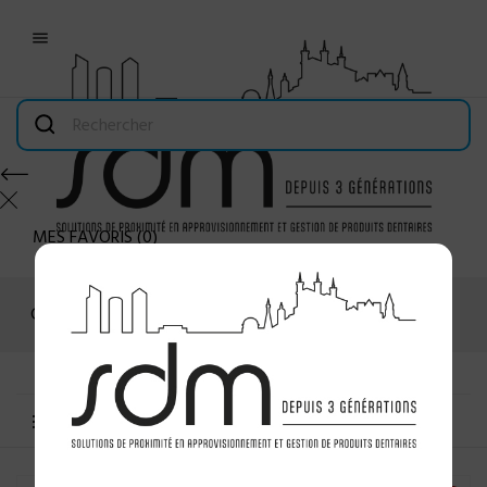

MES FAVORIS
(
0
)
Connexion
MENU