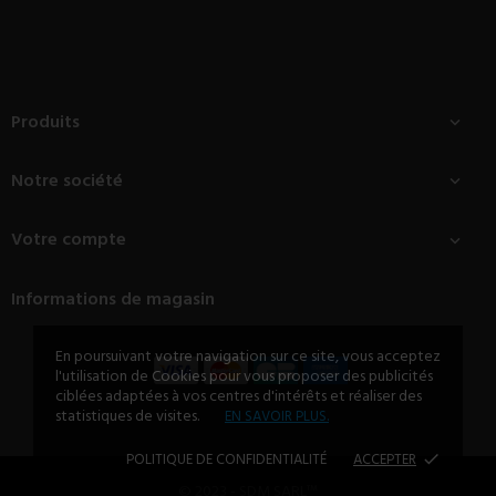
Produits

Notre société

Votre compte

Informations de magasin
En poursuivant votre navigation sur ce site, vous acceptez
l'utilisation de Cookies pour vous proposer des publicités
ciblées adaptées à vos centres d'intérêts et réaliser des
statistiques de visites.
EN SAVOIR PLUS.
POLITIQUE DE CONFIDENTIALITÉ
ACCEPTER
done
© 2023 - SDM SARL™