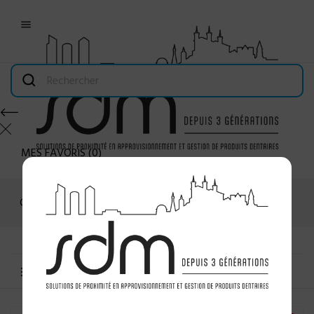

MES FAVORIS
(
0
)
Connexion
MENU