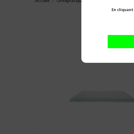
Accueil
Omnipratique
Usage unique
Emb
En cliquant