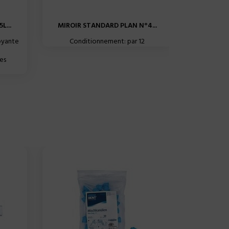
L...
MIROIR STANDARD PLAN N°4...
ORTHO
oyante
Conditionnement: par 12
Sachet d
alginate à
es
poussière 
Nous vous l