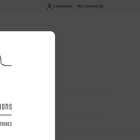
Connexion
Mes favoris
(
0
)
Exclusif
UES
LES OFFRES