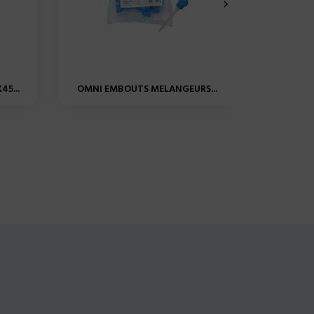

5...
OMNI EMBOUTS MELANGEURS...
CANULES
Boite de
méla