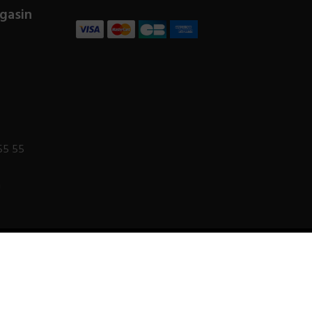
gasin
55 55
m