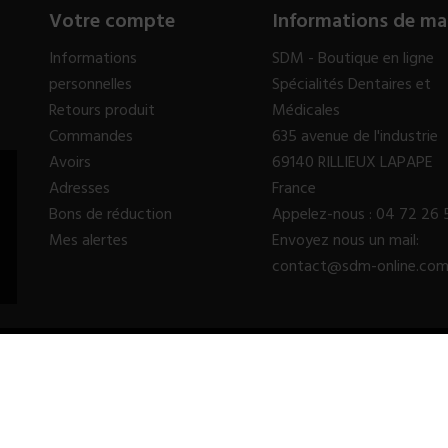
Votre compte
Informations de ma
Informations
SDM - Boutique en ligne
personnelles
Spécialités Dentaires et
Retours produit
Médicales
Commandes
635 avenue de l'industrie
Avoirs
69140 RILLIEUX LAPAPE
Adresses
France
Bons de réduction
Appelez-nous :
04 72 26 
Mes alertes
Envoyez nous un mail:
contact@sdm-online.co
© 2023 - SDM SARL™