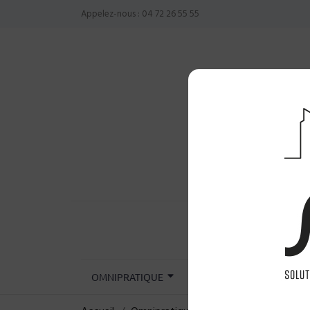
Appelez-nous :
04 72 26 55 55
OMNIPRATIQUE
CHIRURGIE
INST