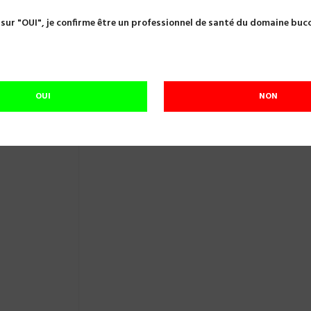
URETTE ALVEOLAIRE 4.0MM HEMINGWAY N°4 MEDESY 660/4
 sur "OUI", je confirme être un professionnel de santé du domaine buc
CURETTE ALVEOLAIRE 4.0MM HEMINGWA
Référence:
A08135
OUI
NON
En cours de réapprovisionnement