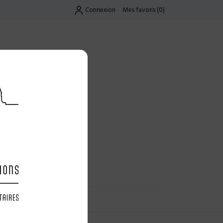
Connexion
Mes favoris
(
0
)
Exclusif
UES
LES OFFRES