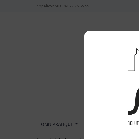
Appelez-nous :
04 72 26 55 55
OMNIPRATIQUE
CHIRURGIE
INST