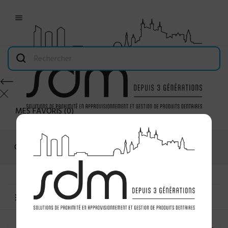

MES FAVORIS
(
0
)
Connexion
MENU