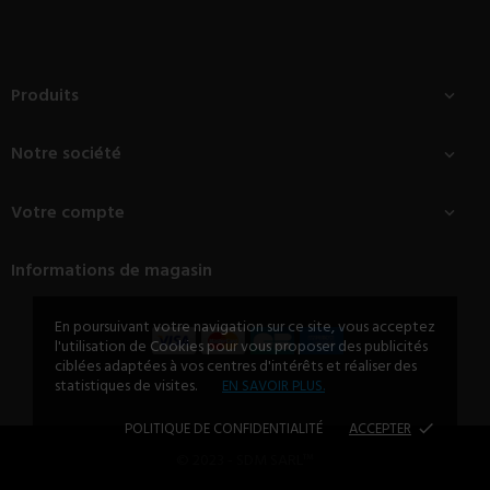
Produits

Notre société

Votre compte

Informations de magasin
En poursuivant votre navigation sur ce site, vous acceptez
l'utilisation de Cookies pour vous proposer des publicités
ciblées adaptées à vos centres d'intérêts et réaliser des
statistiques de visites.
EN SAVOIR PLUS.
POLITIQUE DE CONFIDENTIALITÉ
ACCEPTER
done
© 2023 - SDM SARL™