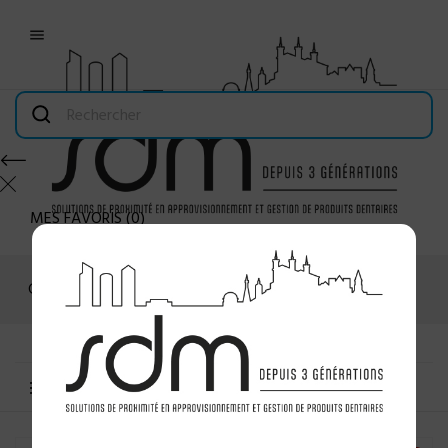

MES FAVORIS
(
0
)
Connexion
MENU