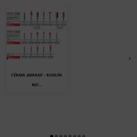


CÉRAM. ABRASIF - ROSE/M
REF...