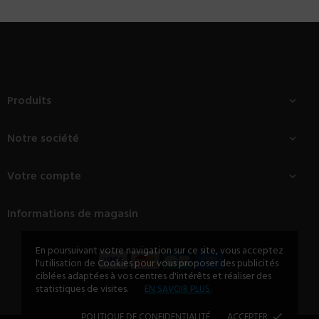
Produits

Notre société

Votre compte

Informations de magasin
En poursuivant votre navigation sur ce site, vous acceptez
l'utilisation de Cookies pour vous proposer des publicités
ciblées adaptées à vos centres d'intérêts et réaliser des
statistiques de visites.
EN SAVOIR PLUS.
POLITIQUE DE CONFIDENTIALITÉ
ACCEPTER
done