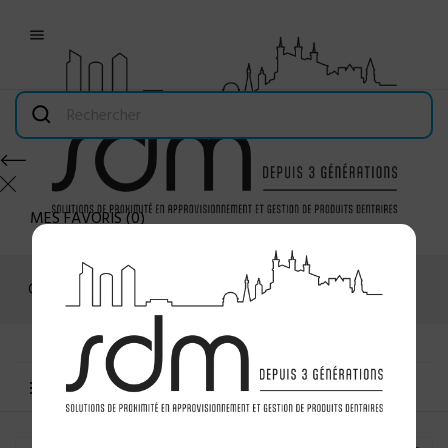

MES FAVORIS
(
0
)
Connexion
MENU