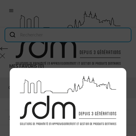

MES FAVORIS
(
0
)
Connexion
MENU