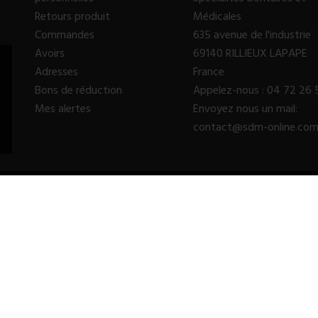
Retours produit
Médicales
Commandes
635 avenue de l'industrie
Avoirs
69140 RILLIEUX LAPAPE
Adresses
France
Bons de réduction
Appelez-nous :
04 72 26 
Mes alertes
Envoyez nous un mail:
contact@sdm-online.co
© 2023 - SDM SARL™