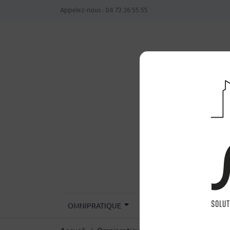
Appelez-nous :
04 72 26 55 55
OMNIPRATIQUE
CHIRURGIE
INST