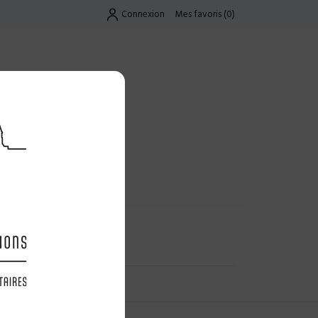
Connexion
Mes favoris
(
0
)
Exclusif
UES
LES OFFRES