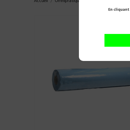
Accueil
Omnipratique
Usage unique
Tabl
En cliquant