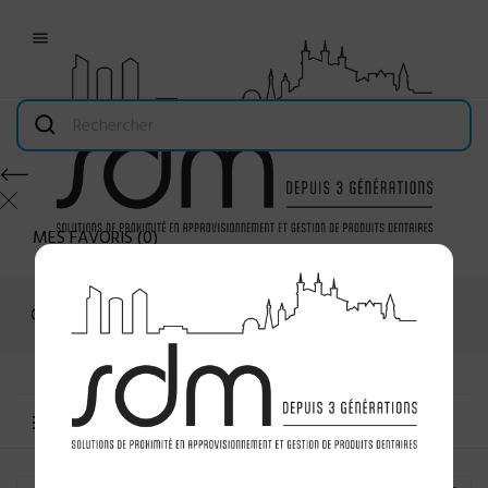

MES FAVORIS
(
0
)
Connexion
MENU