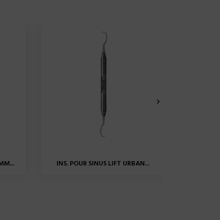

MM...
INS. POUR SINUS LIFT URBAN...
CURETTE
CURET