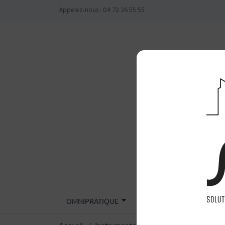
Appelez-nous :
04 72 26 55 55
OMNIPRATIQUE
CHIRURGIE
INST