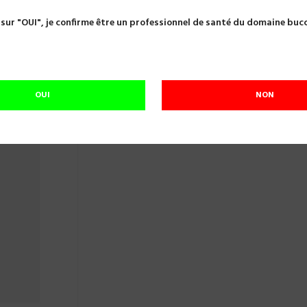
ndes
SONDE N°8A MEDESY 555/8A
 sur "OUI", je confirme être un professionnel de santé du domaine buc
SONDE N°8A MEDESY 555/8A
Référence:
A07930
LA PIECE
OUI
NON
En cours de réapprovisionnement