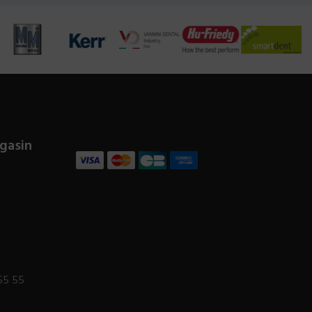
gasin
55 55