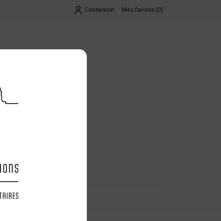
Connexion
Mes favoris
(
0
)
Exclusif
UES
LES OFFRES