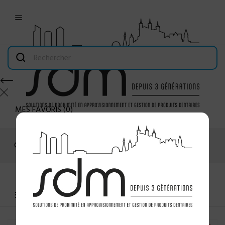

MES FAVORIS
(
0
)
Connexion
MENU