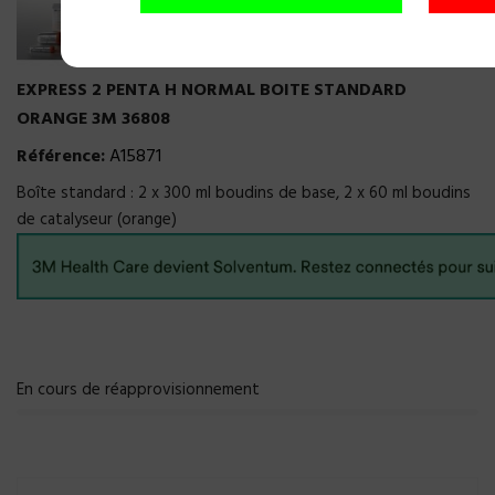
EXPRESS 2 PENTA H NORMAL BOITE STANDARD
ORANGE 3M 36808
Référence:
A15871
Boîte standard : 2 x 300 ml boudins de base, 2 x 60 ml boudins
de catalyseur (orange)
En cours de réapprovisionnement