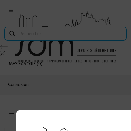

MES FAVORIS
(
0
)
Connexion
MENU