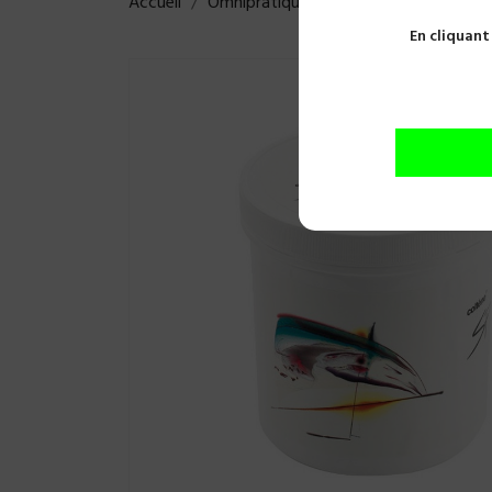
Accueil
Omnipratique
Empreintes
Silico
En cliquant