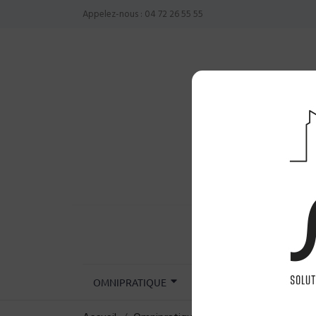
Appelez-nous :
04 72 26 55 55
OMNIPRATIQUE
CHIRURGIE
INST