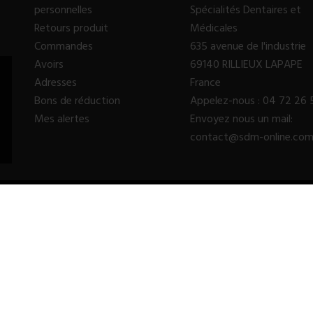
personnelles
Spécialités Dentaires et
Retours produit
Médicales
Commandes
635 avenue de l'industrie
Avoirs
69140 RILLIEUX LAPAPE
Adresses
France
Bons de réduction
Appelez-nous :
04 72 26 
Mes alertes
Envoyez nous un mail:
contact@sdm-online.co
© 2023 - SDM SARL™