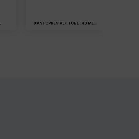
.
XANTOPREN VL+ TUBE 140 ML...
SPEEDE
SPEE