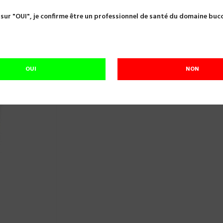
ne par condensation
SPEEDEX PUTTY POT 1X910ML COLTENE 4
 sur "OUI", je confirme être un professionnel de santé du domaine buc
SPEEDEX PUTTY POT 1X910ML COLTENE 
Référence:
A16999
SPEEDEX PUTTY 910ML
OUI
NON
En cours de réapprovisionnement