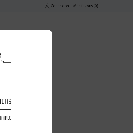
Connexion
Mes favoris
(
0
)
Exclusif
UES
LES OFFRES