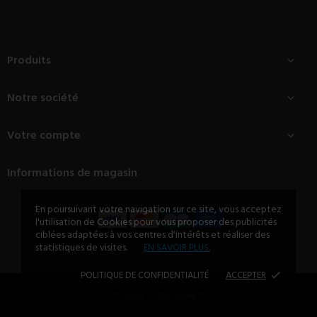
Produits

Notre société

Votre compte

Informations de magasin
En poursuivant votre navigation sur ce site, vous acceptez
l'utilisation de Cookies pour vous proposer des publicités
ciblées adaptées à vos centres d'intérêts et réaliser des
statistiques de visites.
EN SAVOIR PLUS.
POLITIQUE DE CONFIDENTIALITÉ
ACCEPTER
done
© 2023 - SDM SARL™