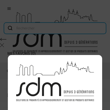

MES FAVORIS
(
0
)
Connexion
MENU