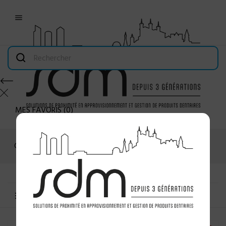

MES FAVORIS
(
0
)
Connexion
MENU