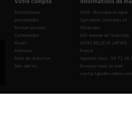
Votre compte
Informations de ma
Informations
SDM - Boutique en ligne
personnelles
Spécialités Dentaires et
Retours produit
Médicales
Commandes
635 avenue de l'industrie
Avoirs
69140 RILLIEUX LAPAPE
Adresses
France
Bons de réduction
Appelez-nous :
04 72 26 
Mes alertes
Envoyez nous un mail:
contact@sdm-online.co
© 2023 - SDM SARL™