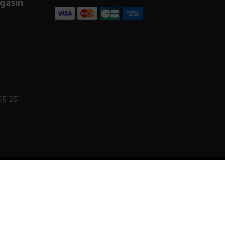
gasin
55 55
m