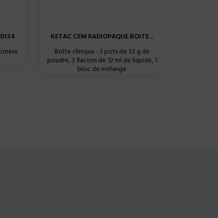
00134
KETAC CEM RADIOPAQUE BOITE...
FU
nomère
Boîte clinique : 3 pots de 33 g de
poudre, 3 flacons de 12 ml de liquide, 1
bloc de mélange