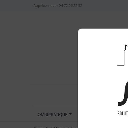
Appelez-nous :
04 72 26 55 55
OMNIPRATIQUE
CHIRURGIE
INST