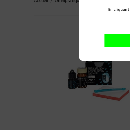
Accueil
Omnipratique
Ciments et collages
En cliquant