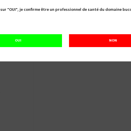
Scellements verres ionomères
FUJI ORTHO LC COFFRET INTR
 sur "OUI", je confirme être un professionnel de santé du domaine buc
FUJI ORTHO LC COFFRET INTRO POUDRE
Référence:
A14477
OUI
NON
En cours de réapprovisionnement