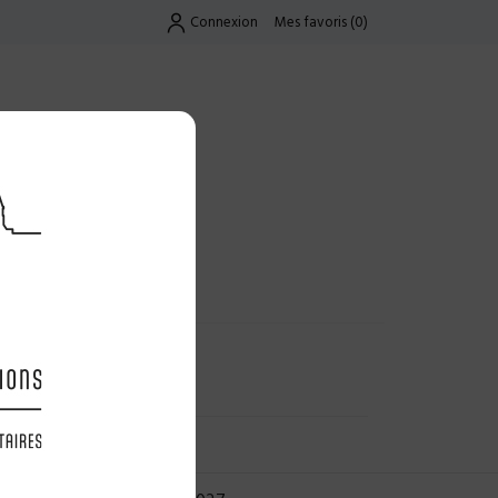
Connexion
Mes favoris
(
0
)
Exclusif
UES
LES OFFRES