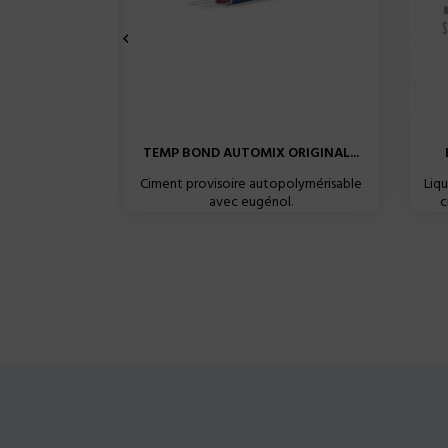

TEMP BOND AUTOMIX ORIGINAL...
Ciment provisoire autopolymérisable
Liq
avec eugénol.
c