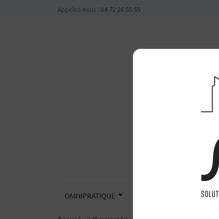
Appelez-nous :
04 72 26 55 55
OMNIPRATIQUE
CHIRURGIE
INST