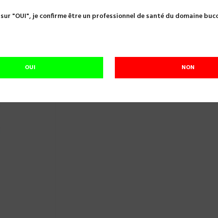
Scellements provisoires
TEMP BOND NE KERR 50 G+15 G REF
 sur "OUI", je confirme être un professionnel de santé du domaine buc
TEMP BOND NE KERR 50 G+15 G REF 6025
Référence:
A18547
Ciment d'oxyde de zinc sans eugénol.
OUI
NON
Plus que
10
En stock