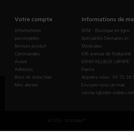
Votre compte
Informations de ma
Informations
SDM - Boutique en ligne
personnelles
Spécialités Dentaires et
Retours produit
Médicales
Commandes
635 avenue de l'industrie
Avoirs
69140 RILLIEUX LAPAPE
Adresses
France
Bons de réduction
Appelez-nous :
04 72 26 
Mes alertes
Envoyez nous un mail:
contact@sdm-online.co
© 2023 - SDM SARL™