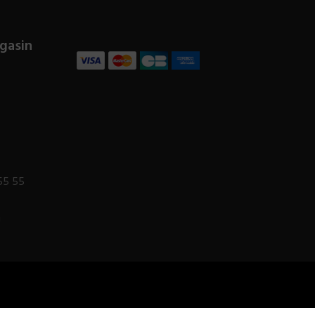
gasin
55 55
m