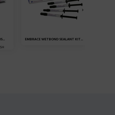

...
EMBRACE WETBOND SEALANT KIT...
FUJI T
SH
Fuji Temp 
pour le sc