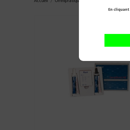
Accueil
Omnipratique
Ciments et collages
En cliquant