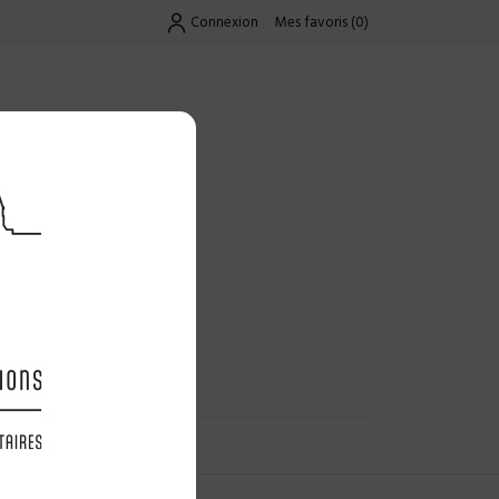
Connexion
Mes favoris
(
0
)
Exclusif
UES
LES OFFRES